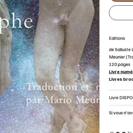
Editions
de Salluste 
Meunier (Tr
120 pages
Livre numér
Livres broc
Livre DIS
Si vous n'a