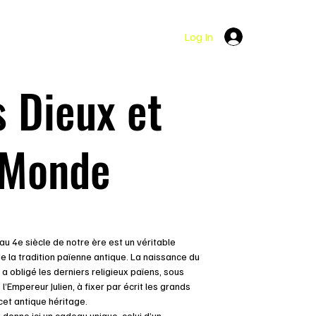
Log In
 Dieux et
 Monde
 au 4e siècle de notre ère est un véritable
 la tradition païenne antique. La naissance du
 a obligé les derniers religieux païens, sous
 l’Empereur Julien, à fixer par écrit les grands
cet antique héritage.
 donne ici un cadeau unique, celui d’un