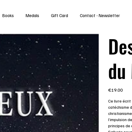
Books
Medals
Gift Card
Contact - Newsletter
Des
du
Price
€19.00
Ce livre écrit
catéchisme de
christianisme
l’impulsion de
principes de 
Salluste nous