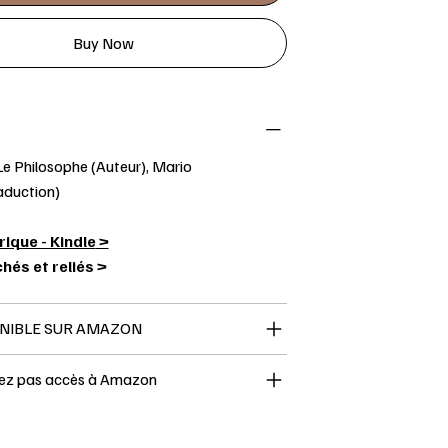
Buy Now
Le Philosophe (Auteur), Mario
aduction)
ique - Kindle
>
hés et reliés >
PONIBLE SUR AMAZON
vez pas accès à Amazon