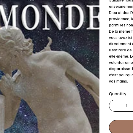
enseignement 
Dieu et des D
providence, l
parmi les nom
De la même fa
vous avez ici
directement 
Il est rare d
elle-même. La
volontairemen
disparaisse. 
c'est pourquo
vos mains.
Quantity