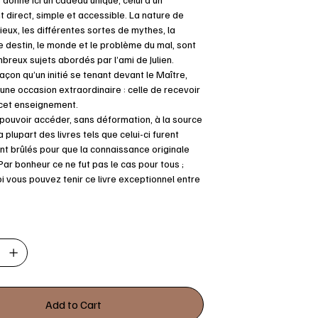
direct, simple et accessible. La nature de
ieux, les différentes sortes de mythes, la
e destin, le monde et le problème du mal, sont
breux sujets abordés par l’ami de Julien.
çon qu’un initié se tenant devant le Maître,
 une occasion extraordinaire : celle de recevoir
cet enseignement.
e pouvoir accéder, sans déformation, à la source
 plupart des livres tels que celui-ci furent
t brûlés pour que la connaissance originale
Par bonheur ce ne fut pas le cas pour tous ;
i vous pouvez tenir ce livre exceptionnel entre
Add to Cart