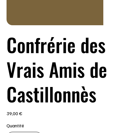
Confrérie des
Vrais Amis de
Castillonnès
Prix
39,00 €
Quantité