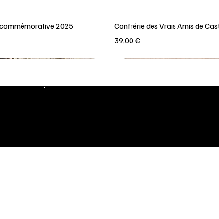
e commémorative 2025
Confrérie des Vrais Amis de Cast
Prix
39,00 €
Politique
INFO & SIÈGE
Terms & 
Academia Platonica,
Accessibi
Jane ave., Pahrump, NV 89061,
USA.
contact-
ap@academiaplatonica.com