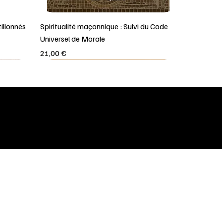
illonnès
Spiritualité maçonnique : Suivi du Code
Universel de Morale
Prix
21,00 €
 de confidentialité
MENU
Conditions
Accueil
lity Statement
Livres
Médailles
Gift Card
Contact - Lettre info