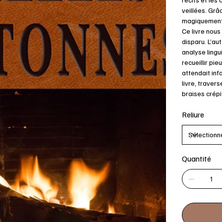
veillées. Grâ
magiquement 
Ce livre nous
disparu. L’au
analyse lingui
recueillir pie
attendait inf
livre, traver
braises crépi
Reliure
Quantité