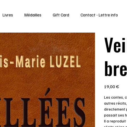
Livres
Médailles
Gift Card
Contact - Lettre info
Vei
br
Prix
19,00 €
Les contes, c
autres récits,
directement p
passait ses h
Il a reproduit
récits et les