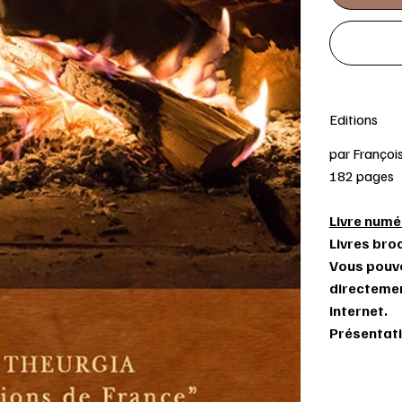
Editions
par Françoi
182 pages
Livre numér
Livres bro
Vous pouv
directemen
internet.
Présentati