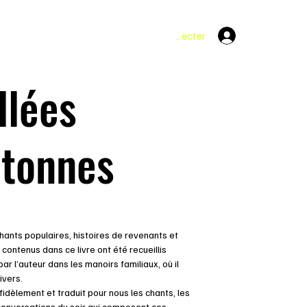
Se connecter
llées
etonnes
hants populaires, histoires de revenants et
 contenus dans ce livre ont été recueillis
ar l’auteur dans les manoirs familiaux, où il
ivers.
 fidèlement et traduit pour nous les chants, les
 conversations du soir qui composent ces