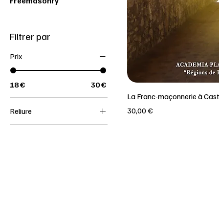
Freemasonry
Filtrer par
Prix
18 €
30 €
La Franc-maçonnerie à Cast
Prix
30,00 €
Reliure
Broché
Relié