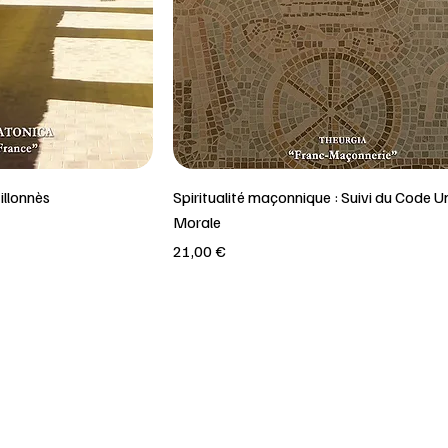
illonnès
Spiritualité maçonnique : Suivi du Code U
Morale
Prix
21,00 €