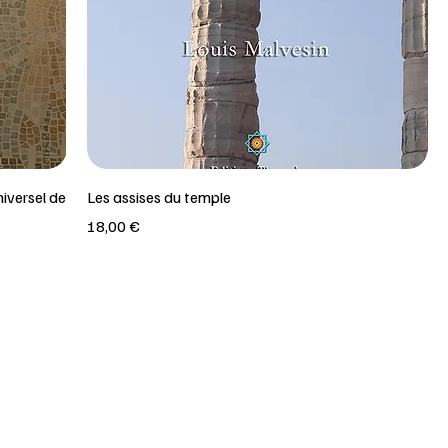
niversel de
Les assises du temple
Prix
18,00 €