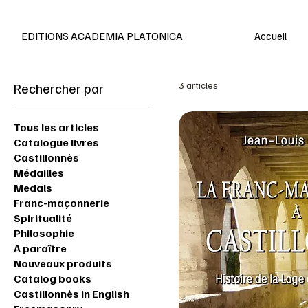
Editions en français et anglais
EDITIONS ACADEMIA PLATONICA
Accueil
Rechercher par
3 articles
Tous les articles
Catalogue livres
Castillonnès
Médailles
Medals
Franc-maçonnerie
Spiritualité
Philosophie
A paraître
Nouveaux produits
Catalog books
Castillonnès in English