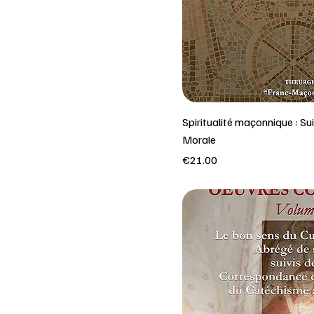
Spiritualité maçonnique : Su
Morale
Price
€21.00