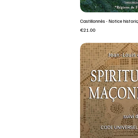
Castillonnès - Notice histori
Price
€21.00