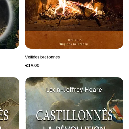
c
Veillées bretonnes
Price
€19.00