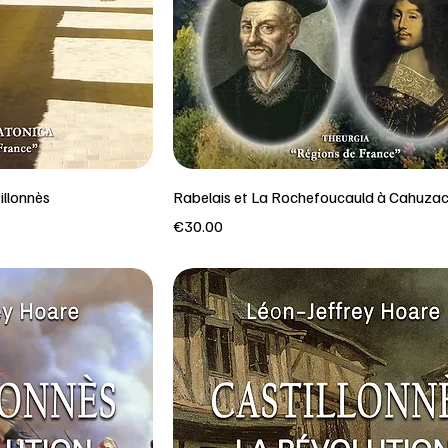
illonnès
Rabelais et La Rochefoucauld à Cahuza
Price
€30.00