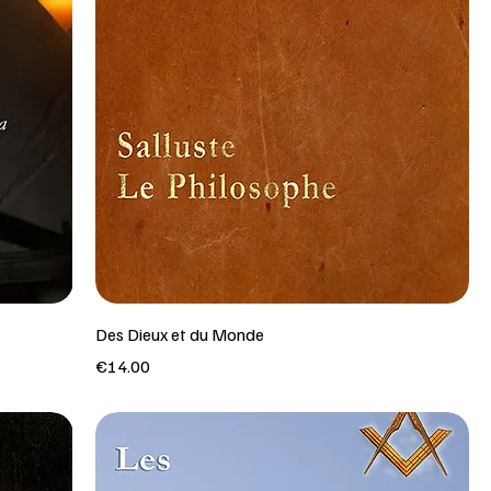
Des Dieux et du Monde
Price
€14.00