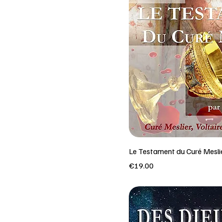
Le Testament du Curé Mesli
Price
€19.00