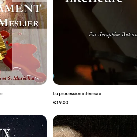
er
La procession intérieure
Price
€19.00