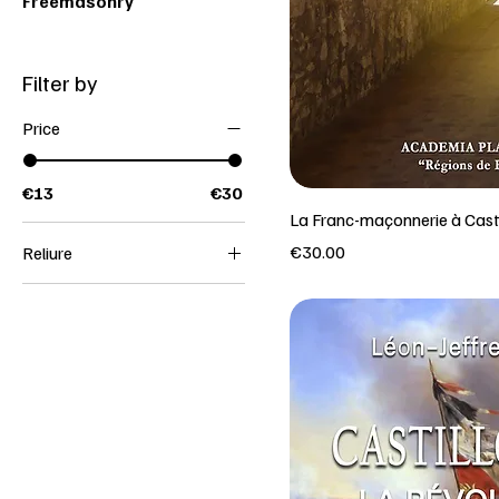
Freemasonry
Filter by
Price
€13
€30
La Franc-maçonnerie à Cast
Price
€30.00
Reliure
Broché
Relié