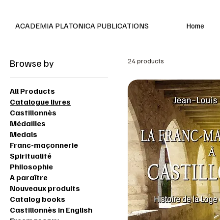
Editions en français et anglais
ACADEMIA PLATONICA PUBLICATIONS
Home
Browse by
24 products
All Products
Catalogue livres
Castillonnès
Médailles
Medals
Franc-maçonnerie
Spiritualité
Philosophie
A paraître
Nouveaux produits
Catalog books
Castillonnès in English