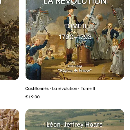
Castillonnès - La révolution - Tome II
Price
€19.00