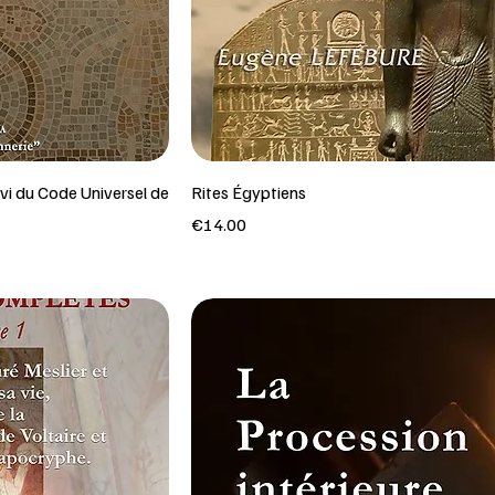
ivi du Code Universel de
Rites Égyptiens
Price
€14.00